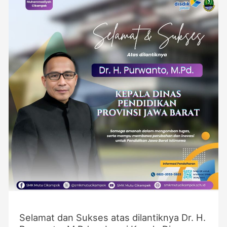
Sukses
atas
dilantiknya
Dr.
H.
Purwanto,
M.Pd.
sebagai
Kepala
Dinas
Pendidikan
Provinsi
Jawa
Barat
Selamat dan Sukses atas dilantiknya Dr. H.