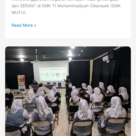
dan SERASI” di SMK TI Muhammadiyah Cikampek (SMK
MUTU).
Read More »
SMK
MUTU
Cikampek
dan
Bank
Mega
Syariah
Gelar
Seminar
Edukasi
Keuangan
untuk
Pelajar