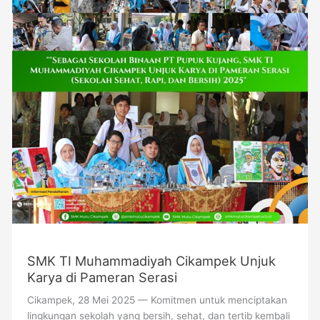
Karya
di
Pameran
Serasi
SMK TI Muhammadiyah Cikampek Unjuk
Karya di Pameran Serasi
Cikampek, 28 Mei 2025 — Komitmen untuk menciptakan
lingkungan sekolah yang bersih, sehat, dan tertib kembali