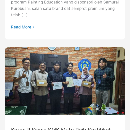
program Painting Education yang disponsori oleh Samurai
Kurobushi, salah satu brand cat semprot premium yang
telah […]
Read More »
Keren
!!
Siswa
SMK
Mutu
Raih
Sertifikat
BNSP
dan
Sertifikat
Pelatihan
PT
Telkom
Keren !! Siswa SMK Mutu Raih Sertifikat