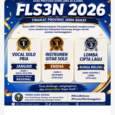
SMK
TI
Muhammadiyah
Cikampek
Ukir
Prestasi
Gemilang
di
FLS3N
Jawa
Barat
2026