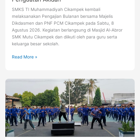
Cikampek
SMKS TI Muhammadiyah Cikampek kembali
Bersama
melaksanakan Pengajian Bulanan bersama Majelis
Dikdasmen
Dikdasmen dan PNF PCM Cikampek pada Sabtu, 8
PCM
Agustus 2026. Kegiatan berlangsung di Masjid Al-Abror
Cikampek
SMK Mutu Cikampek dan diikuti oleh para guru serta
Bahas
keluarga besar sekolah.
Penguatan
Akidah
Read More »
SMK
Mutu
Cikampek
Gelar
Jumat
Bersih
dan
Senam
Kebugaran