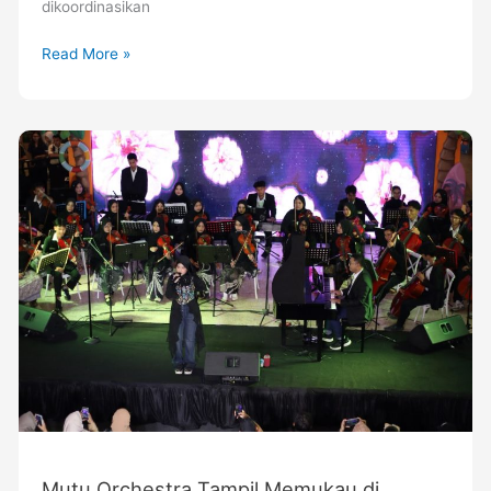
dikoordinasikan
Read More »
Mutu
Orchestra
Tampil
Memukau
di
Euphoria
Symphony,
Hadirkan
Harmoni
Megah
di
Karawang
Mutu Orchestra Tampil Memukau di