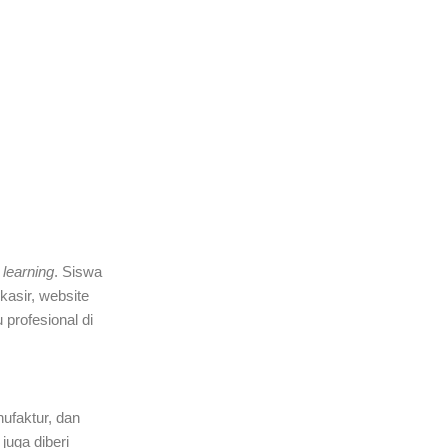
 learning
. Siswa
kasir, website
 profesional di
faktur, dan
juga diberi