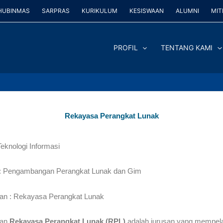
HUBINMAS
SARPRAS
KURIKULUM
KESISWAAN
ALUMNI
MIT
PROFIL
TENTANG KAMI
Rekayasa Perangkat Lunak
Teknologi Informasi
 : Pengambangan Perangkat Lunak dan Gim
an : Rekayasa Perangkat Lunak
ian
Rekayasa Perangkat Lunak (RPL)
adalah jurusan yang mempela