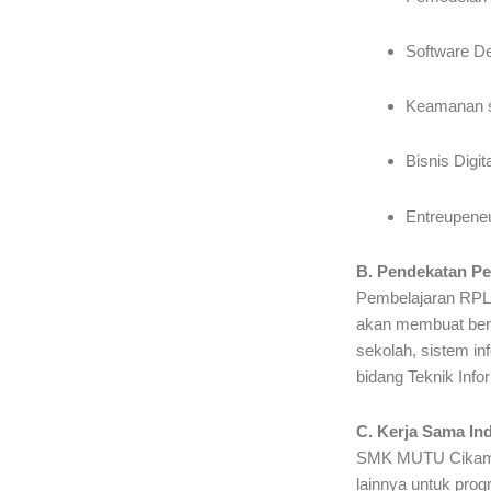
Software D
Keamanan si
Bisnis Digita
Entreupeneu
B. Pendekatan Pe
Pembelajaran RPL 
akan membuat berba
sekolah, sistem in
bidang Teknik Info
C. Kerja Sama In
SMK MUTU Cikampe
lainnya untuk pro