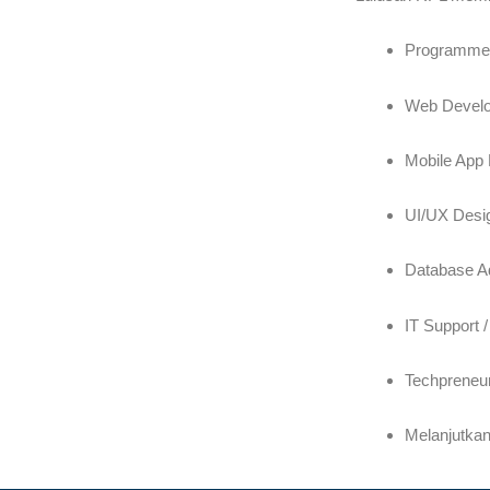
Programmer
Web Develo
Mobile App
UI/UX Desi
Database Ad
IT Support 
Techpreneur
Melanjutkan