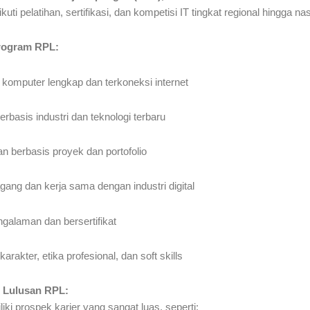
i pelatihan, sertifikasi, dan kompetisi IT tingkat regional hingga nas
rogram RPL:
b komputer lengkap dan terkoneksi internet
rbasis industri dan teknologi terbaru
n berbasis proyek dan portofolio
ang dan kerja sama dengan industri digital
galaman dan bersertifikat
rakter, etika profesional, dan soft skills
r Lulusan RPL:
ki prospek karier yang sangat luas, seperti: