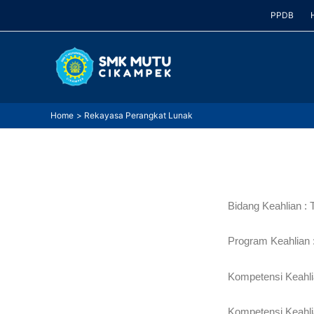
Skip
PPDB
to
content
Home
Rekayasa Perangkat Lunak
Bidang Keahlian : 
Program Keahlian
Kompetensi Keahli
Kompetensi Keahl