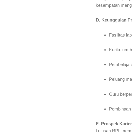
kesempatan mengikut
D. Keunggulan P
Fasilitas la
Kurikulum be
Pembelajara
Peluang mag
Guru berpen
Pembinaan ka
E. Prospek Karie
Lulusan RPL memili