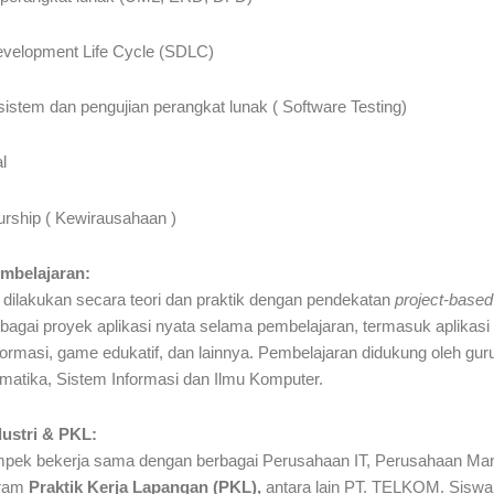
evelopment Life Cycle (SDLC)
stem dan pengujian perangkat lunak ( Software Testing)
l
rship ( Kewirausahaan )
mbelajaran:
dilakukan secara teori dan praktik dengan pendekatan
project-based
gai proyek aplikasi nyata selama pembelajaran, termasuk aplikasi 
formasi, game edukatif, dan lainnya. Pembelajaran didukung oleh guru
rmatika, Sistem Informasi dan Ilmu Komputer.
dustri & PKL:
k bekerja sama dengan berbagai Perusahaan IT, Perusahaan Manu
gram
Praktik Kerja Lapangan (PKL),
antara lain PT. TELKOM. Siswa 