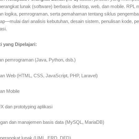
angkat lunak (software) berbasis desktop, web, dan mobile. RPL 
 logika, pemrograman, serta pemahaman tentang siklus pengemba
ap—mulai dari analisis kebutuhan, desain sistem, penulisan kode, pe
asi.
i yang Dipelajari:
an pemrograman (Java, Python, dsb.)
n Web (HTML, CSS, JavaScript, PHP, Laravel)
an Mobile
X dan prototyping aplikasi
an dan manajemen basis data (MySQL, MariaDB)
perangkat lunak (UML, ERD, DFD)