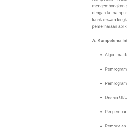
mengembangkan per
dengan kemampuan
lunak secara lengk
pemeliharaan aplik
A. Kompetensi Int
Algoritma d
Pemrograma
Pemrogram
Desain UI/U
Pengembang
Pemodelan 