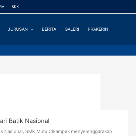
RA
BKK
JURUSAN
BERITA
GALERI
PRAKERIN
ri Batik Nasional
tik Nasional, SMK Mutu Cikampek menyelenggarakan