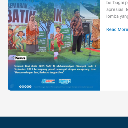
berbagai p
Berbagai
apresiasi 
Lomba
lomba yang
Peringati
Hari
Read More
Batik
Nasional