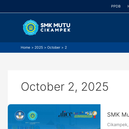
Skip
PPDB
to
content
Home
2025
October
2
October 2, 2025
SMK
SMK Mut
Mutu
Cikampek
Cikampek,
Gelar