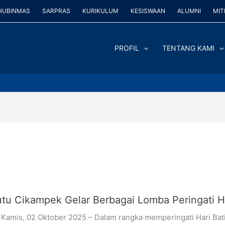
HUBINMAS
SARPRAS
KURIKULUM
KESISWAAN
ALUMNI
MIT
PROFIL
TENTANG KAMI
u Cikampek Gelar Berbagai Lomba Peringati Ha
 Kamis, 02 Oktober 2025 – Dalam rangka memperingati Hari Ba