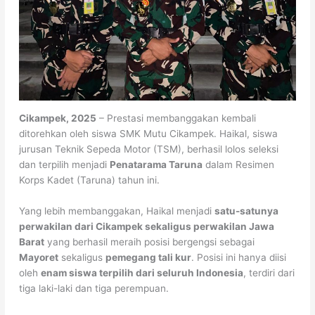
Cikampek, 2025
– Prestasi membanggakan kembali
ditorehkan oleh siswa SMK Mutu Cikampek. Haikal, siswa
jurusan Teknik Sepeda Motor (TSM), berhasil lolos seleksi
dan terpilih menjadi
Penatarama Taruna
dalam Resimen
Korps Kadet (Taruna) tahun ini.
Yang lebih membanggakan, Haikal menjadi
satu-satunya
perwakilan dari Cikampek sekaligus perwakilan Jawa
Barat
yang berhasil meraih posisi bergengsi sebagai
Mayoret
sekaligus
pemegang tali kur
. Posisi ini hanya diisi
oleh
enam siswa terpilih dari seluruh Indonesia
, terdiri dari
tiga laki-laki dan tiga perempuan.