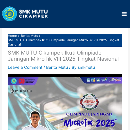
Skip
to
content
Home
Berita Mutu
SMK MUTU Cikampek Ikuti Olimpiade Jaringan MikroTik VIII 2025 Tingkat
Nasional
SMK MUTU Cikampek Ikuti Olimpiade
Jaringan MikroTik VIII 2025 Tingkat Nasional
Leave a Comment
/
Berita Mutu
/ By
smkmutu