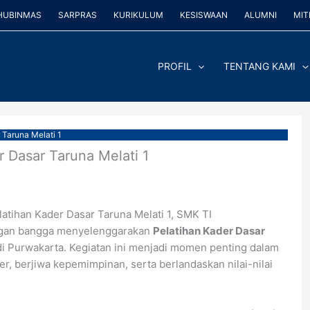
HUBINMAS
SARPRAS
KURIKULUM
KESISWAAN
ALUMNI
MIT
PROFIL
TENTANG KAMI
Taruna Melati 1
 Dasar Taruna Melati 1
ihan Kader Dasar Taruna Melati 1, SMK TI
an bangga menyelenggarakan
Pelatihan Kader Dasar
i Purwakarta. Kegiatan ini menjadi momen penting dalam
, berjiwa kepemimpinan, serta berlandaskan nilai-nilai