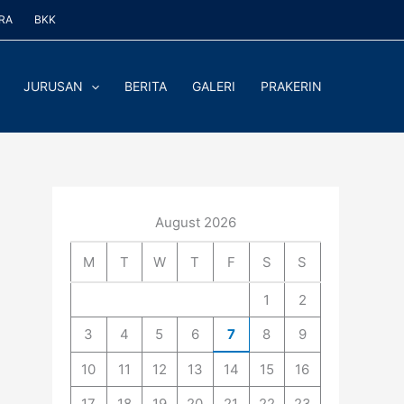
RA
BKK
JURUSAN
BERITA
GALERI
PRAKERIN
August 2026
M
T
W
T
F
S
S
1
2
3
4
5
6
7
8
9
10
11
12
13
14
15
16
17
18
19
20
21
22
23